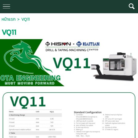
หน้าแรก
>
VQ11
VQ11