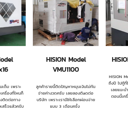
odel
HISION Model
HISI
x16
VMU1100
HISION Mo
ถึงปี ไปกู้ท
ินเต็ม เพราะ
ลูกค้ารายนี้ติดปัญหาหมุนเงินไม่ทัน
เลยแนะนำใ
เครื่องที่ไหนก็
จ่ายค่างวดครับ เลยลองติaดต่อ
ตอนนี้เคร
องติดต่อทาง
บริษัท เพราะเรามีให้เลือกผ่อนจ่าย
งเสร็จแล้วครับ
แบบ 3 เดือนครั้ง