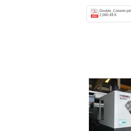
Double_Column.pd
2,080.49 K