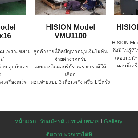
odel
HISION Model
HISIO
x16
VMU1100
HISION Mod
ถึงปี ไปกู้ที
เต็ม เพราะขยาย
ลูกค้ารายนี้ติดปัญหาหมุนเงินไม่ทัน
เลยแนะนำใ
ม่
จ่ายค่างวดครับ
ตอนนี้เครื
่ผ่าน ลูกค้าเลย
เลยลองติดต่อบริษัท เพราะเรามีให้
อ
เลือก
งเครื่องเสร็จ
ผ่อนจ่ายแบบ 3 เดือนครั้ง หรือ 1 ปีครั้ง
บ
หน้าแรก
l
รับสมัครตัวแทนจำหน่าย
l
Gallery
ติดตามพวกเราได้ที่